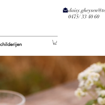
daisy.gheysen@te
0475/ 33 40 60
childerijen