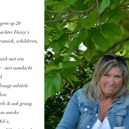
egem op 26
 achter Daisy's
ramiek, schilderen,
miek met een
g - met aandacht
d.
raagt subtiele
ken.
erk ik ook graag
an unieke
&b's,