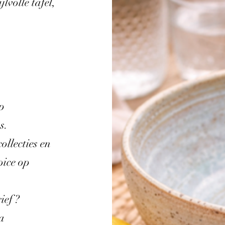
volle tafel,
p
s.
ollecties en
oice op
ief ?
a