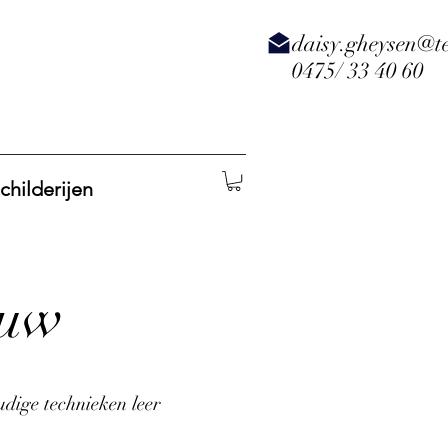
daisy.gheysen@te
0475/ 33 40 60
childerijen
ouw
dige technieken leer