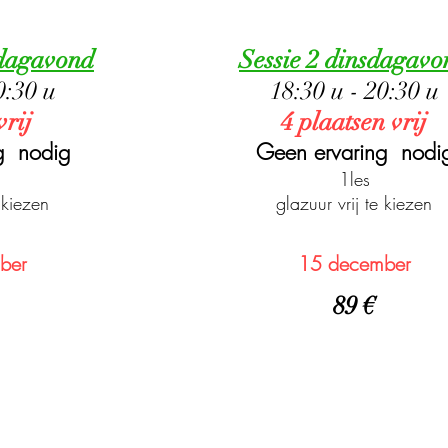
ndagavond
Sessie 2 dinsdagavo
0:30 u
18:30 u - 20:30 u
vrij
4 plaatsen vrij
g nodig
Geen ervaring nodi
1les
 kiezen
glazuur vrij te kiezen
ber
15 december
89
€