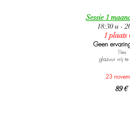
Sessie 1 maa
18:30 u - 2
1 plaats 
Geen ervarin
1les
glazuur vrij te
23 novem
89
€